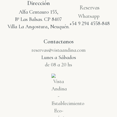
Dirección
Reservas
Alfa Centauro 155,
Whatsapp
Bº Las Balsas. CP 8407
+54 9 294 4558-848
Villa La Angostura, Neuquén.
Contactanos
reservas@vistaandina.com
Lunes a Sábados
de 08 a 20 hs